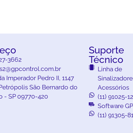
eço
Suporte
Técnico
427-3662
s2@gpcontrol.com.br
Linha de
a Imperador Pedro II, 1147
Sinalizadore
Petrópolis São Bernardo do
Acessórios
 - SP 09770-420
(11) 91025-1
Software GP
(11) 91305-8