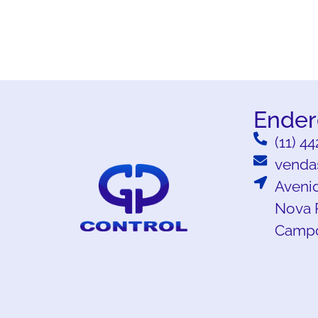
Ender
(11) 4
venda
Avenid
Nova 
Campo